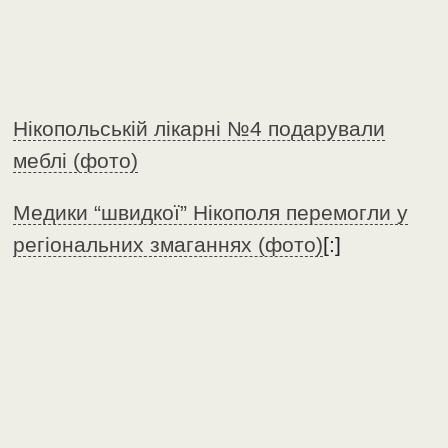
Нікопольській лікарні №4 подарували
меблі (фото)
Медики “швидкої” Нікополя перемогли у
регіональних змаганнях (фото)
[:]