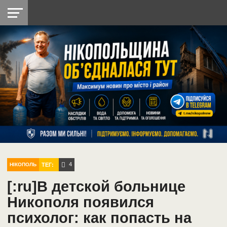
НІКОПОЛЬ
РАДІО
РАЙОН
СІЧЕСЛАВСЬКА
УКРАЇНА
РЕТРО
ЛАЙТ
УКРАЇНА
ДОПОМОГА
НІКОПОЛЬ
4
ТЕГ:
НІКОПОЛЬ
[:ru]В детской больнице
Никополя появился
психолог: как попасть на