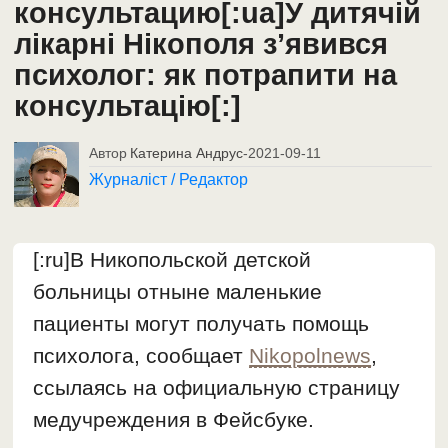
консультацию[:ua]У дитячій
лікарні Нікополя з’явився
психолог: як потрапити на
консультацію[:]
Автор
Катерина Андрус
-
2021-09-11
Журналіст / Редактор
[:ru]В Никопольской детской
больницы отныне маленькие
пациенты могут получать помощь
психолога, сообщает
Nikopolnews
,
ссылаясь на официальную страницу
медучреждения в Фейсбуке.