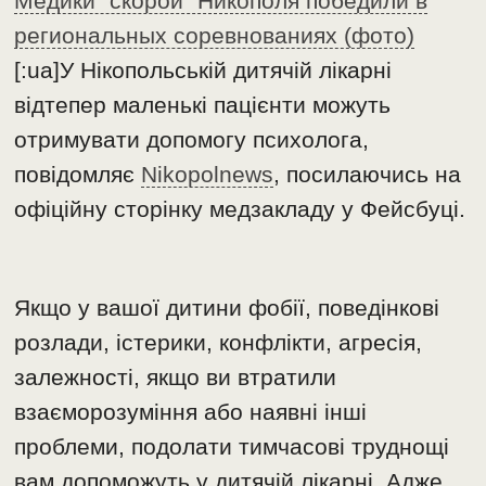
Медики “скорой” Никополя победили в
региональных соревнованиях (фото)
[:ua]У Нікопольській дитячій лікарні
відтепер маленькі пацієнти можуть
отримувати допомогу психолога,
повідомляє
Nikopolnews
, посилаючись на
офіційну сторінку медзакладу у Фейсбуці.
Якщо у вашої дитини фобії, поведінкові
розлади, істерики, конфлікти, агресія,
залежності, якщо ви втратили
взаєморозуміння або наявні інші
проблеми, подолати тимчасові труднощі
вам допоможуть у дитячій лікарні. Адже