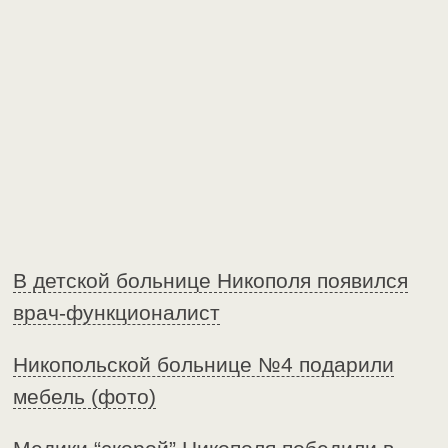
В детской больнице Никополя появился
врач-функционалист
Никопольской больнице №4 подарили
мебель (фото)