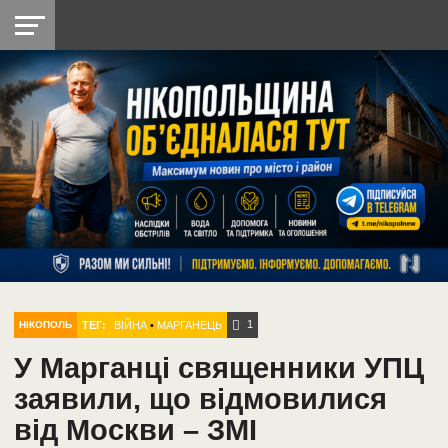
НІКОПОЛЬ
РАДІО
РАЙОН
СІЧЕСЛАВСЬКА
УКРАЇНА
РЕТРО
ЛАЙТ
УКРАЇНА
ДОПОМОГА
НІКОПОЛЬ
1
ТЕГ:
ВІЙНА
•
МАРГАНЕЦЬ
НІКОПОЛЬ
У Марганці священники УПЦ
заявили, що відмовилися
від Москви – ЗМІ