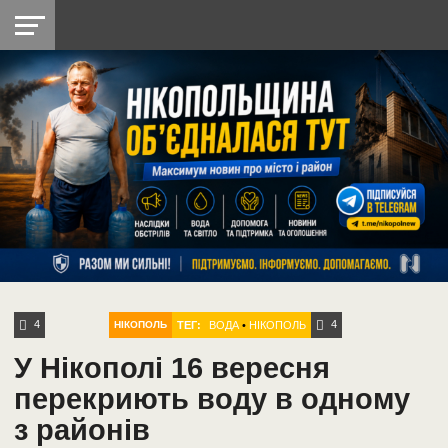
НІКОПОЛЬ
РАДІО
РАЙОН
СІЧЕСЛАВСЬКА
УКРАЇНА
РЕТРО
ЛАЙТ
УКРАЇНА
ДОПОМОГА
НІКОПОЛЬ
4
4
ТЕГ:
ВОДА
•
НІКОПОЛЬ
НІКОПОЛЬ
У Нікополі 16 вересня
перекриють воду в одному
з районів