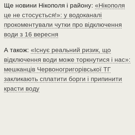
Ще новини Нікополя і району:
«Нікополя
це не стосується!»: у водоканалі
прокоментували чутки про відключення
води з 16 вересня
А також:
«Існує реальний ризик, що
відключення води може торкнутися і нас»:
мешканців Червоногригорівської ТГ
закликають сплатити борги і припинити
красти воду