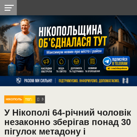
НІКОПОЛЬ
РАДІО
РАЙОН
СІЧЕСЛАВСЬКА
УКРАЇНА
РЕТРО
ЛАЙТ
УКРАЇНА
ДОПОМОГА
НІКОПОЛЬ
3
ТЕГ:
НІКОПОЛЬ
У Нікополі 64-річний чоловік
незаконно зберігав понад 30
пігулок метадону і