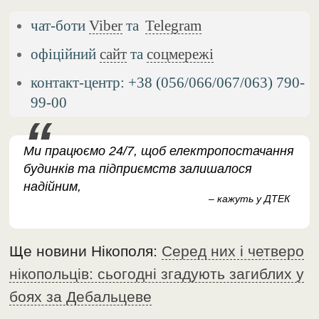
чат-боти
Viber
та
Telegram
офіційний
сайт
та
соцмережі
контакт-центр: +38 (056/066/067/063) 790-
99-00
Ми працюємо 24/7, щоб електропостачання
будинків та підприємств залишалося
надійним,
– кажуть у ДТЕК
Ще новини Нікополя:
Серед них і четверо
нікопольців: сьогодні згадують загиблих у
боях за Дебальцеве