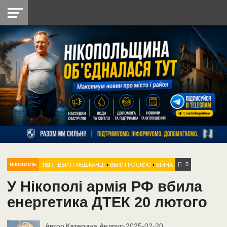
НІКОПОЛЬ
РАДІО
РАЙОН
СІЧЕСЛАВСЬКА
УКРАЇНА
РЕТРО
ЛАЙТ
УКРАЇНА
ДОПОМОГА
НІКОПОЛЬ
5
ТЕГ:
ВБИТІ МЕШКАНЦІ
•
ВБИТІ РОСІЄЮ
•
ВІЙНА
НІКОПОЛЬ
У Нікополі армія РФ вбила
енергетика ДТЕК 20 лютого
Автор
Катерина Андрус
-
2025-02-20