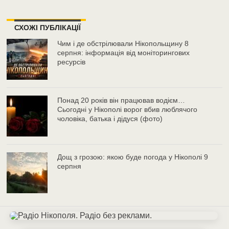
СХОЖІ ПУБЛІКАЦІЇ
Чим і де обстрілювали Нікопольщину 8
серпня: інформація від моніторингових
ресурсів
Понад 20 років він працював водієм…
Сьогодні у Нікополі ворог вбив люблячого
чоловіка, батька і дідуся (фото)
Дощ з грозою: якою буде погода у Нікополі 9
серпня