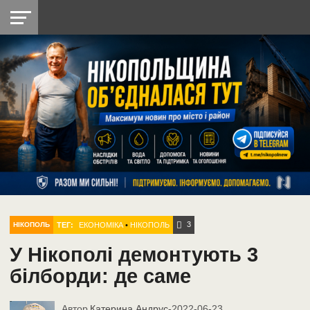
НІКОПОЛЬ
РАДІО
РАЙОН
СІЧЕСЛАВСЬКА
УКРАЇНА
РЕТРО
ЛАЙТ
УКРАЇНА
ДОПОМОГА
НІКОПОЛЬ
3
ТЕГ:
ЕКОНОМІКА
•
НІКОПОЛЬ
НІКОПОЛЬ
У Нікополі демонтують 3
білборди: де саме
Автор
Катерина Андрус
-
2022-06-23