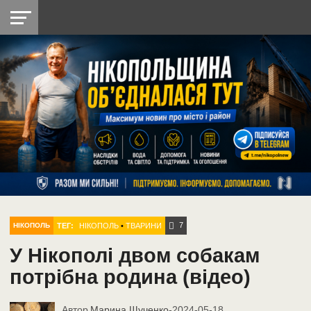
НІКОПОЛЬ
РАДІО
РАЙОН
СІЧЕСЛАВСЬКА
УКРАЇНА
РЕТРО
ЛАЙТ
УКРАЇНА
ДОПОМОГА
НІКОПОЛЬ
7
ТЕГ:
НІКОПОЛЬ
•
ТВАРИНИ
НІКОПОЛЬ
У Нікополі двом собакам
потрібна родина (відео)
Автор
Марина Щученко
-
2024-05-18