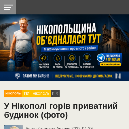
НІКОПОЛЬ
РАДІО
РАЙОН
СІЧЕСЛАВСЬКА
УКРАЇНА
РЕТРО
ЛАЙТ
УКРАЇНА
ДОПОМОГА
НІКОПОЛЬ
8
ТЕГ:
НІКОПОЛЬ
НІКОПОЛЬ
У Нікополі горів приватний
будинок (фото)
Автор
Катерина Андрус
-
2023-04-29