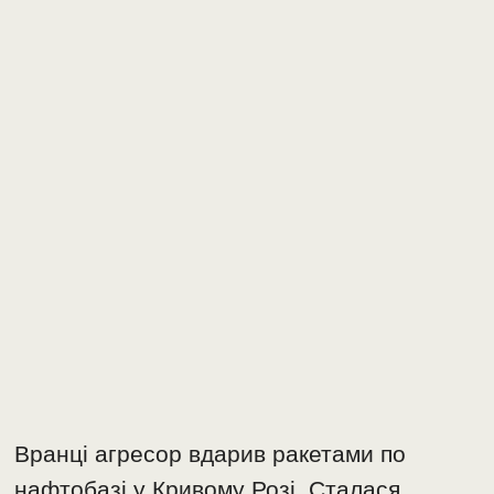
Вранці агресор вдарив ракетами по
нафтобазі у Кривому Розі. Сталася