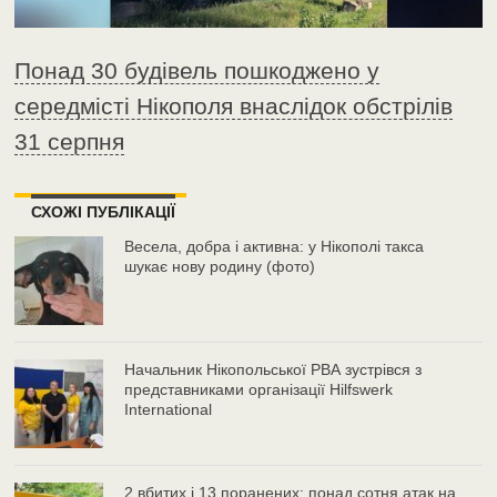
Понад 30 будівель пошкоджено у
середмісті Нікополя внаслідок обстрілів
31 серпня
СХОЖІ ПУБЛІКАЦІЇ
Весела, добра і активна: у Нікополі такса
шукає нову родину (фото)
Начальник Нікопольської РВА зустрівся з
представниками організації Hilfswerk
International
2 вбитих і 13 поранених: понад сотня атак на