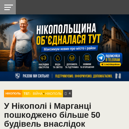
НІКОПОЛЬ
РАДІО
РАЙОН
СІЧЕСЛАВСЬКА
УКРАЇНА
РЕТРО
ЛАЙТ
УКРАЇНА
ДОПОМОГА
НІКОПОЛЬ
4
ТЕГ:
ВІЙНА
•
НІКОПОЛЬ
НІКОПОЛЬ
У Нікополі і Марганці
пошкоджено більше 50
будівель внаслідок