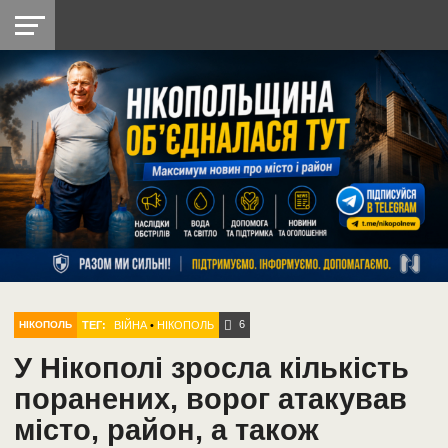
НІКОПОЛЬ
РАДІО
РАЙОН
СІЧЕСЛАВСЬКА
УКРАЇНА
РЕТРО
ЛАЙТ
УКРАЇНА
ДОПОМОГА
НІКОПОЛЬ
6
ТЕГ:
ВІЙНА
•
НІКОПОЛЬ
НІКОПОЛЬ
У Нікополі зросла кількість
поранених, ворог атакував
місто, район, а також