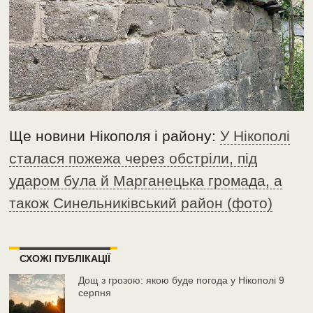
Ще новини Нікополя і району:
У Нікополі
сталася пожежа через обстріли, під
ударом була й Марганецька громада, а
також Синельниківський район (фото)
СХОЖІ ПУБЛІКАЦІЇ
Дощ з грозою: якою буде погода у Нікополі 9
серпня