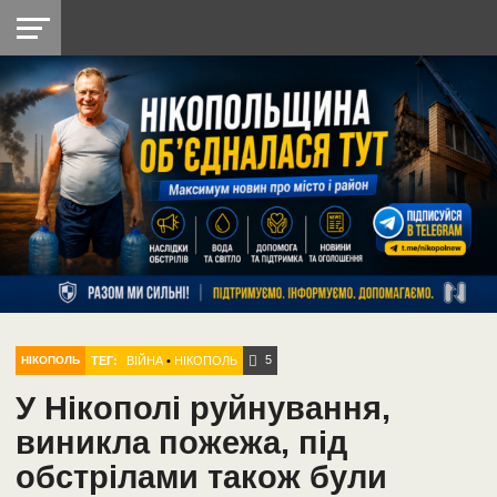
НІКОПОЛЬ
РАДІО
РАЙОН
СІЧЕСЛАВСЬКА
УКРАЇНА
РЕТРО
ЛАЙТ
УКРАЇНА
ДОПОМОГА
НІКОПОЛЬ
5
ТЕГ:
ВІЙНА
•
НІКОПОЛЬ
НІКОПОЛЬ
У Нікополі руйнування,
виникла пожежа, під
обстрілами також були