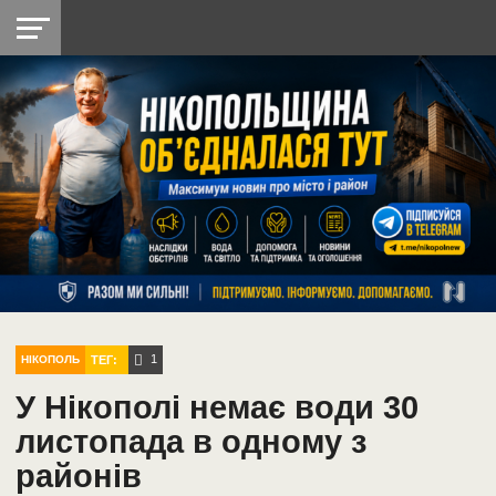
НІКОПОЛЬ
РАДІО
РАЙОН
СІЧЕСЛАВСЬКА
УКРАЇНА
РЕТРО
ЛАЙТ
УКРАЇНА
ДОПОМОГА
НІКОПОЛЬ
1
ТЕГ:
НІКОПОЛЬ
У Нікополі немає води 30
листопада в одному з
районів