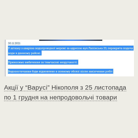
Акції у “Варусі” Нікополя з 25 листопада
по 1 грудня на непродовольчі товари