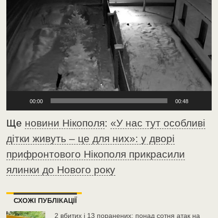
00:00
00:48
Ще
новини Нікополя
:
«У нас тут особливі
дітки живуть – це для них»: у дворі
прифронтового Нікополя прикрасили
ялинки до Нового року
СХОЖІ ПУБЛІКАЦІЇ
2 вбитих і 13 поранених: понад сотня атак на