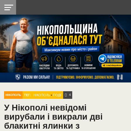
НІКОПОЛЬ
РАДІО
РАЙОН
СІЧЕСЛАВСЬКА
УКРАЇНА
РЕТРО
ЛАЙТ
УКРАЇНА
ДОПОМОГА
НІКОПОЛЬ
4
ТЕГ:
НІКОПОЛЬ
•
ПОДІЇ
НІКОПОЛЬ
У Нікополі невідомі
вирубали і викрали дві
блакитні ялинки з