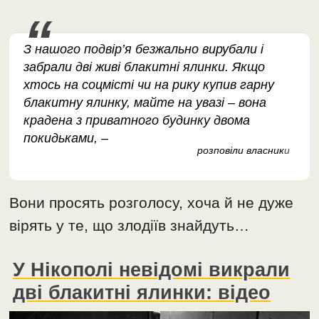
З нашого подвір’я безжально вирубали і
забрали дві живі блакитні ялинки. Якщо
хтось на соцмісті чи на рику купив гарну
блакитну ялинку, майте на увазі – вона
крадена з приватного будинку двома
покидьками, –
розповіли власник
и
Вони просять розголосу, хоча й не дуже
вірять у те, що злодіїв знайдуть…
У Нікополі невідомі викрали
дві блакитні ялинки: відео
Відеопрогравач