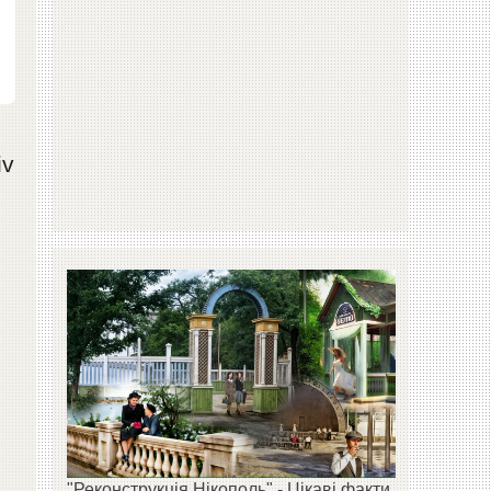
iv
"Реконструкція Нікополь" - Цікаві факти