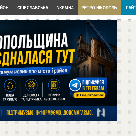
АЙОН
СІЧЕСЛАВСЬКА
УКРАЇНА
РЕТРО НІКОПОЛЬ
ЛАЙ