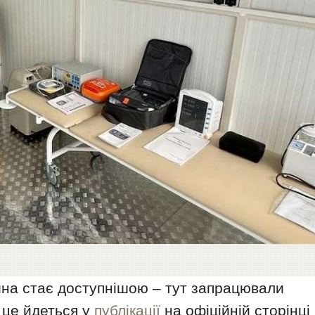
цина стає доступнішою – тут запрацювали
 це йдеться у
публікації
на офіційній сторінці