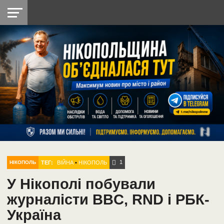
НІКОПОЛЬ
РАДІО
РАЙОН
СІЧЕСЛАВСЬКА
УКРАЇНА
РЕТРО
ЛАЙТ
УКРАЇНА
ДОПОМОГА
НІКОПОЛЬ
1
ТЕГ:
ВІЙНА
•
НІКОПОЛЬ
НІКОПОЛЬ
У Нікополі побували
журналісти BBC, RND і РБК-
Україна