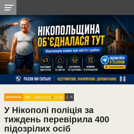
НІКОПОЛЬ
РАДІО
РАЙОН
СІЧЕСЛАВСЬКА
УКРАЇНА
РЕТРО
ЛАЙТ
УКРАЇНА
ДОПОМОГА
НІКОПОЛЬ
6
ТЕГ:
НІКОПОЛЬ
•
ПОДІЇ
НІКОПОЛЬ
У Нікополі поліція за
тиждень перевірила 400
підозрілих осіб