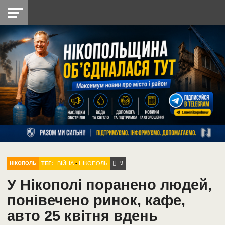
НІКОПОЛЬ
РАДІО
РАЙОН
СІЧЕСЛАВСЬКА
УКРАЇНА
РЕТРО
ЛАЙТ
УКРАЇНА
ДОПОМОГА
НІКОПОЛЬ
9
ТЕГ:
ВІЙНА
•
НІКОПОЛЬ
НІКОПОЛЬ
У Нікополі поранено людей,
понівечено ринок, кафе,
авто 25 квітня вдень