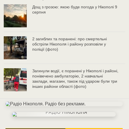
Дощ з грозою: якою буде погода у Нікополі 9
серпня
2 загиблих та поранені: про смертельні
обстріли Нікополя і району розповіли у
поліції (фото)
Загинули водії, є поранені у Нікополі і районі,
понівечено амбулаторію, 2 навчальні
заклади, магазин, також під ударом були три
інших райони області (фото)