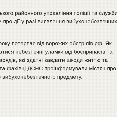
ького районного управління поліції та служб
 про дії у разі виявлення вибухонебезпечни
року потерпає від ворожих обстрілів рф. Як
атися небезпечні уламки від боєприпасів та
рядів, які здатні завдати шкоди життю та
та фахівці ДСНС проінформували містян про
або вибухонебезпечного предмету.