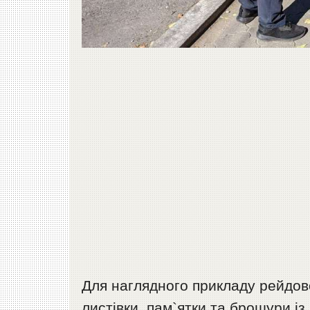
Для наглядного прикладу рейдов
листівки, пам`ятки та брошури і