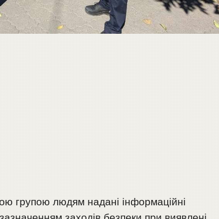
ою групою людям надані інформаційні
з зазначенням заходів безпеки при виявлені