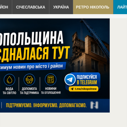
АЙОН
СІЧЕСЛАВСЬКА
УКРАЇНА
РЕТРО НІКОПОЛЬ
ЛАЙ