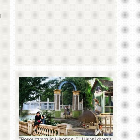
и
х
"Реконструкція Нікополь" - Цікаві факти