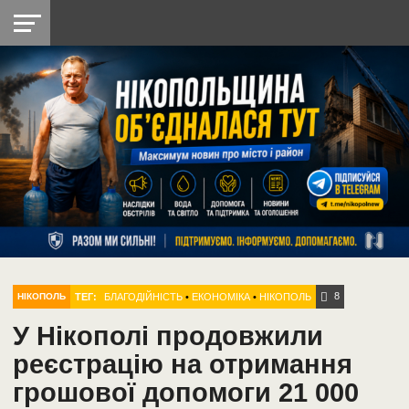
НІКОПОЛЬ
РАДІО
РАЙОН
СІЧЕСЛАВСЬКА
УКРАЇНА
РЕТРО
ЛАЙТ
УКРАЇНА
ДОПОМОГА
НІКОПОЛЬ
8
ТЕГ:
БЛАГОДІЙНІСТЬ
•
ЕКОНОМІКА
•
НІКОПОЛЬ
НІКОПОЛЬ
У Нікополі продовжили
реєстрацію на отримання
грошової допомоги 21 000