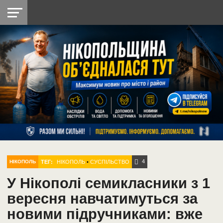
НІКОПОЛЬ
РАДІО
РАЙОН
СІЧЕСЛАВСЬКА
УКРАЇНА
РЕТРО
ЛАЙТ
УКРАЇНА
ДОПОМОГА
НІКОПОЛЬ
4
ТЕГ:
НІКОПОЛЬ
•
СУСПІЛЬСТВО
НІКОПОЛЬ
У Нікополі семикласники з 1
вересня навчатимуться за
новими підручниками: вже