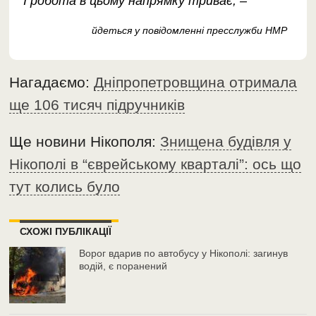
І робота в цьому напрямку триває, –
йдеться у повідомленні пресслужби НМР
Нагадаємо:
Дніпропетровщина отримала
ще 106 тисяч підручників
Ще новини Нікополя:
Знищена будівля у
Нікополі в “єврейському кварталі”: ось що
тут колись було
СХОЖІ ПУБЛІКАЦІЇ
Ворог вдарив по автобусу у Нікополі: загинув
водій, є поранений