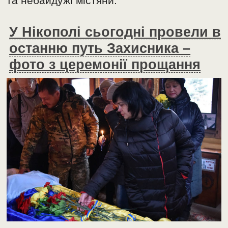
та небайдужі містяни.
У Нікополі сьогодні провели в
останню путь Захисника –
фото з церемонії прощання