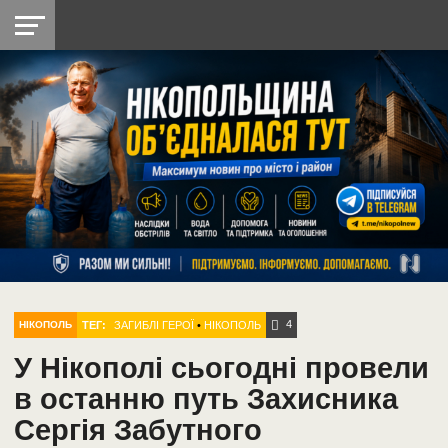
НІКОПОЛЬ
РАДІО
РАЙОН
СІЧЕСЛАВСЬКА
УКРАЇНА
РЕТРО
ЛАЙТ
УКРАЇНА
ДОПОМОГА
НІКОПОЛЬ
4
ТЕГ:
ЗАГИБЛІ ГЕРОЇ
•
НІКОПОЛЬ
НІКОПОЛЬ
У Нікополі сьогодні провели
в останню путь Захисника
Сергія Забутного