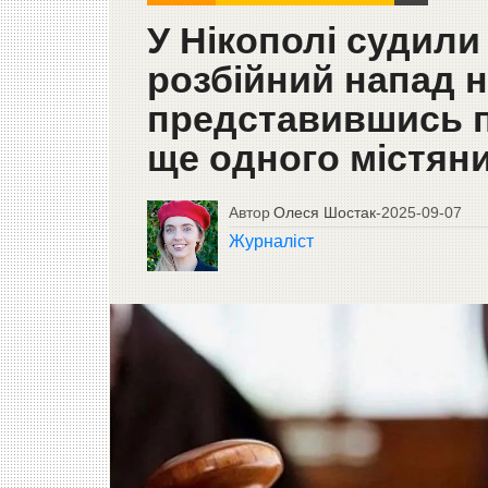
У Нікополі судили
розбійний напад на
представившись п
ще одного містян
Автор
Олеся Шостак
-
2025-09-07
Журналіст