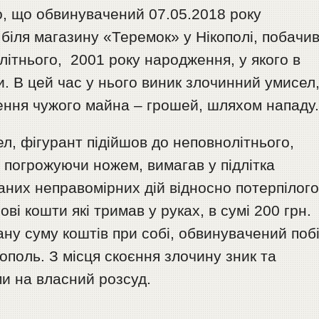
о, що обвинувачений 07.05.2018 року
біля магазину «Теремок» у Нікополі, побачи
ітнього, 2001 року народження, у якого в
. В цей час у нього виник злочинний умисел
ення чужого майна – грошей, шляхом нападу
л, фігурант підійшов до неповнолітнього,
а погрожуючи ножем, вимагав у підлітка
заних неправомірних дій відносно потерпілого
ві кошти які тримав у руках, в сумі 200 грн.
ну суму коштів при собі, обвинувачений побі
кополь. З місця скоєння злочину зник та
и на власний розсуд.