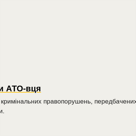
ли АТО-вця
і кримінальних правопорушень, передбачени
и.