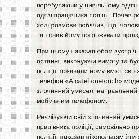
перебуваючи у цивільному одязі 
одязі працівника поліції. Почав
ході розмови побачив, що чолові
та почав йому погрожувати проїзд
При цьому наказав обом зустрічн
останні, виконуючи вимогу та бу
поліції, показали йому вміст сво
телефон «Аlcatel onetouch» моде
злочинний умисел, направлений
мобільним телефоном.
Реалізуючи свій злочинний умис
працівника поліції, самовільно 
поліції, наказав нікопольцям йти