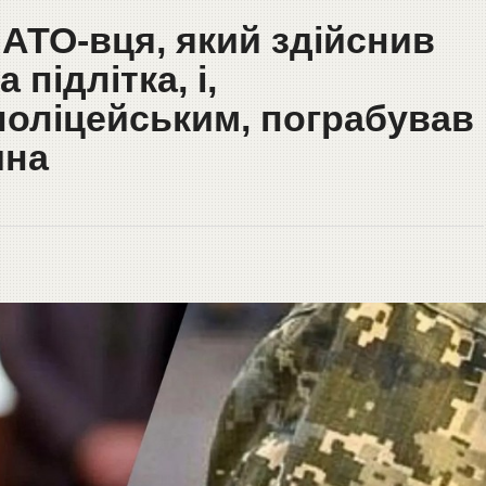
 АТО-вця, який здійснив
 підлітка, і,
оліцейським, пограбував
ина