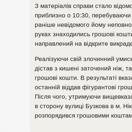
З матеріалів справи стало відом
приблизно о 10:30, перебуваючи 
раніше невідомого йому неповнол
руках знаходились грошові кошти
направлений на відкрите викрад
Реалізуючи свій злочинний умисе
дістав з кишені заточений ніж, т
грошові кошти. В результаті вка
останній віддав фігурантові грошо
Після чого, утримуючи вищевказа
в сторону вулиці Бузкова в м. Ні
розпорядився грошовими коштам