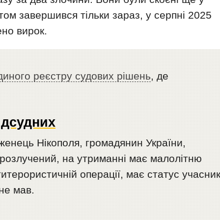
том завершився тільки зараз, у серпні 2025
но вирок.
диного реєстру судових рішень
, де
ідсудних
женець Нікополя, громадянин України,
розлучений, на утриманні має малолітню
титерористичній операції, має статус учасни
не мав.