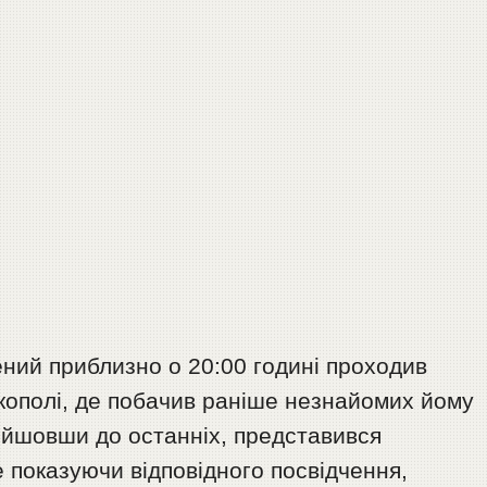
ений приблизно о 20:00 годині проходив
кополі, де побачив раніше незнайомих йому
дійшовши до останніх, представився
е показуючи відповідного посвідчення,