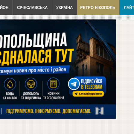
АЙОН
СІЧЕСЛАВСЬКА
УКРАЇНА
РЕТРО НІКОПОЛЬ
ЛАЙ