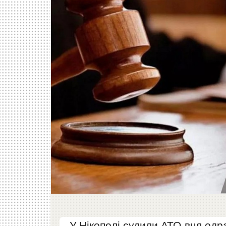
У Нікополі судили АТО-вця одр