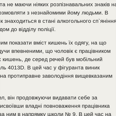
та не маючи ніяких розпізнавальних знаків н
 розмовляти з незнайомими йому людьми. В
к знаходиться в стані алкогольного сп`янінн
ом до відділу поліції.
им показати вміст кишень їх одягу, на що
дучи впевненими, що чоловік є працівником
їх кишень, де серед речей був мобільний
ль 4013D. В цей час у фігуранта виник
 на протиправне заволодіння вищевказаним
ел, він продовжуючи видавати себе за
присвоївши владні повноваження працівника
 за ним в напрямку школи № 9. В цей час на