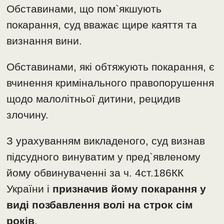
Обставинами, що пом`якшують
покарання, суд вважає щире каяття та
визнання вини.
Обставинами, які обтяжують покарання, є
вчинення кримінального правопорушення
щодо малолітньої дитини, рецидив
злочину.
З урахуванням викладеного, суд визнав
підсудного винуватим у пред`явленому
йому обвинуваченні за ч. 4ст.186КК
України і
призначив йому покарання у
виді позбавлення волі на строк сім
років
.