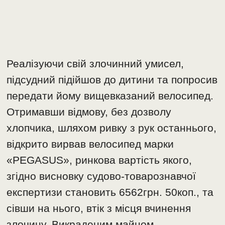
Реалізуючи свій злочинний умисел,
підсудний підійшов до дитини та попросив
передати йому вищевказаний велосипед.
Отримавши відмову, без дозволу
хлопчика, шляхом ривку з рук останнього,
відкрито вирвав велосипед марки
«PEGASUS», ринкова вартість якого,
згідно висновку судово-товарознавчої
експертизи становить 6562грн. 50коп., та
сівши на нього, втік з місця вчинення
злочину. Викраденим майном