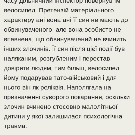
часу дільничний інспектор повернув їм
велосипед. Претензій матеріального
характеру ані вона ані її син не мають до
обвинуваченого, але вона особисто не
впевнена, що обвинувачений не вчинить
інших злочинів. Її син після цієї події був
наляканим, розгубленим і перестав
довіряти людям, тим більш, велосипед
йому подарував тато-військовий і для
нього він як реліквія. Наполягала на
призначенні суворого покарання, оскільки
злочин вчинено стосовно малолітньої
дитини у якої залишилася психологічна
травма.