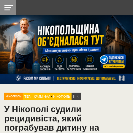
НІКОПОЛЬ
РАДІО
РАЙОН
СІЧЕСЛАВСЬКА
УКРАЇНА
РЕТРО
ЛАЙТ
УКРАЇНА
ДОПОМОГА
НІКОПОЛЬ
6
ТЕГ:
КРИМІНАЛ
•
НІКОПОЛЬ
НІКОПОЛЬ
У Нікополі судили
рецидивіста, який
пограбував дитину на