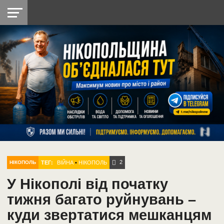
НІКОПОЛЬ
РАДІО
РАЙОН
СІЧЕСЛАВСЬКА
УКРАЇНА
РЕТРО
ЛАЙТ
УКРАЇНА
ДОПОМОГА
НІКОПОЛЬ
2
ТЕГ:
ВІЙНА
•
НІКОПОЛЬ
НІКОПОЛЬ
У Нікополі від початку
тижня багато руйнувань –
куди звертатися мешканцям