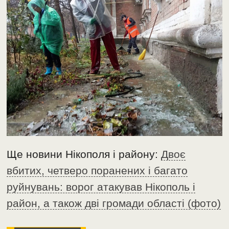
Ще новини Нікополя і району:
Двоє
вбитих, четверо поранених і багато
руйнувань: ворог атакував Нікополь і
район, а також дві громади області (фото)