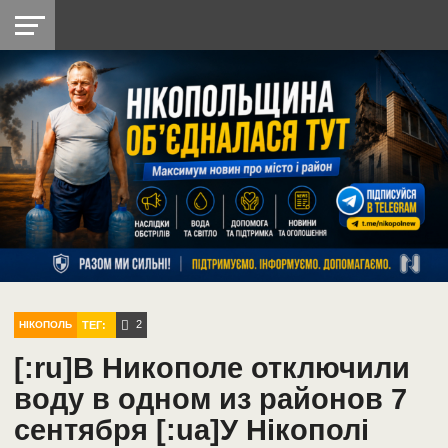
НІКОПОЛЬ
РАДІО
РАЙОН
СІЧЕСЛАВСЬКА
УКРАЇНА
РЕТРО
ЛАЙТ
УКРАЇНА
ДОПОМОГА
НІКОПОЛЬ
2
ТЕГ:
НІКОПОЛЬ
[:ru]В Никополе отключили
воду в одном из районов 7
сентября [:ua]У Нікополі