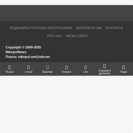
РЕДАКЦІЙНА ПОЛІТИКА NIKOPOLNEWS
ДОПОМОГА ЗМІ
КОНТАКТИ
ПРО НАС
МІТКИ САЙТУ
Copyright © 2009-2025
NikopolNews
Пошта: nikopol.net@ukr.net
Отримати
Пошук
e-mail
Важливі
Новини
Lite
Радіо
допомогу