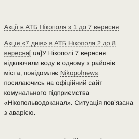
Акції в АТБ Нікополя з 1 до 7 вересня
Акція «7 днів» в АТБ Нікополя 2 до 8
вересня
[:ua]У Нікополі 7 вересня
відключили воду в одному з районів
міста, повідомляє
Nikopolnews
,
посилаючись на офіційний сайт
комунального підприємства
«Нікопольводоканал». Ситуація пов’язана
з аварією.