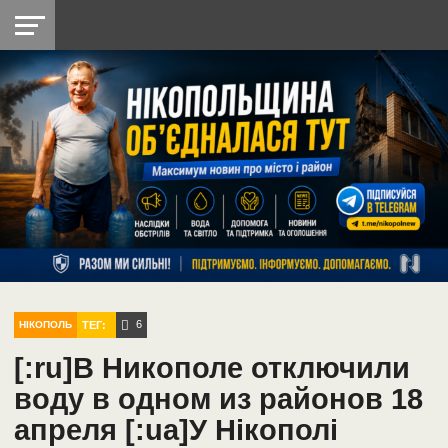
НІКОПОЛЬ
РАДІО
РАЙОН
СІЧЕСЛАВСЬКА
УКРАЇНА
РЕТРО
ЛАЙТ
УКРАЇНА
ДОПОМОГА
НІКОПОЛЬ
6
ТЕГ:
НІКОПОЛЬ
[:ru]В Никополе отключили
воду в одном из районов 18
апреля [:ua]У Нікополі