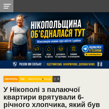
НІКОПОЛЬ
РАДІО
РАЙОН
СІЧЕСЛАВСЬКА
УКРАЇНА
РЕТРО
ЛАЙТ
УКРАЇНА
ДОПОМОГА
НІКОПОЛЬ
8
ТЕГ:
НІКОПОЛЬ
•
ПОДІЇ
НІКОПОЛЬ
У Нікополі з палаючої
квартири врятували 6-
річного хлопчика, який був