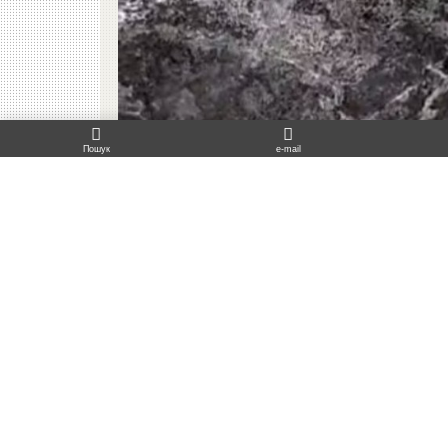
Тут наголошують, що це вже не 
безвідповідальні дії, які можуть 
людей.