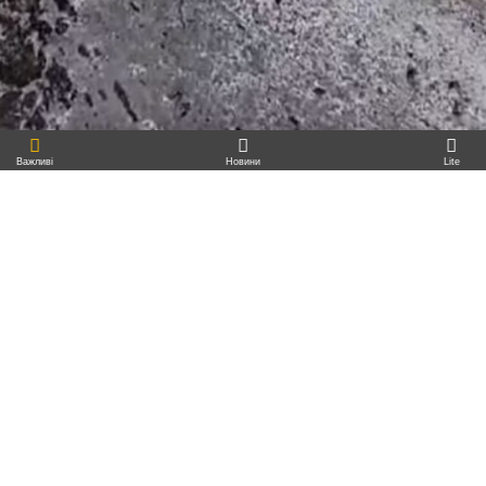
лише незаконне водоспоживання, а й
мати непоправні наслідки для життя і здоров’я