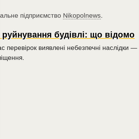
нальне підприємство
Nikopolnews
.
 руйнування будівлі: що відомо
ас перевірок виявлені небезпечні наслідки —
міщення.