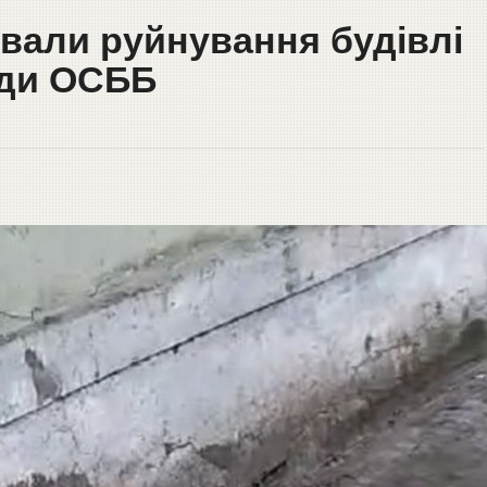
ували руйнування будівлі
оди ОСББ