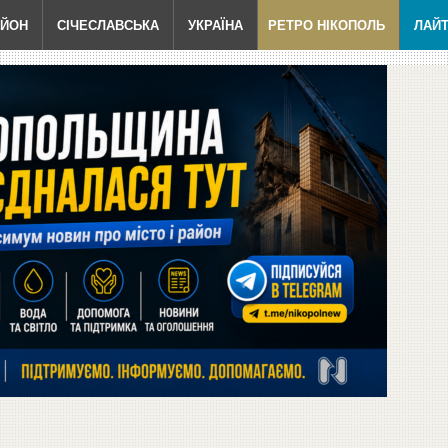
АЙОН
СІЧЕСЛАВСЬКА
УКРАЇНА
РЕТРО НІКОПОЛЬ
ЛАЙ