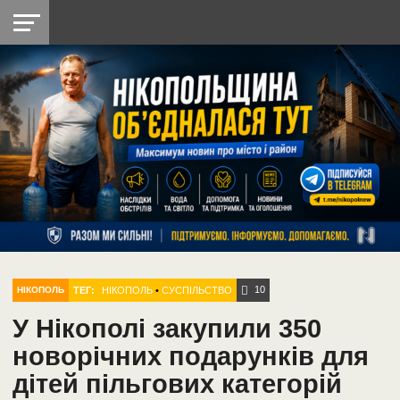
НІКОПОЛЬ
РАДІО
РАЙОН
СІЧЕСЛАВСЬКА
УКРАЇНА
РЕТРО
ЛАЙТ
УКРАЇНА
ДОПОМОГА
НІКОПОЛЬ
10
ТЕГ:
НІКОПОЛЬ
•
СУСПІЛЬСТВО
НІКОПОЛЬ
У Нікополі закупили 350
новорічних подарунків для
дітей пільгових категорій