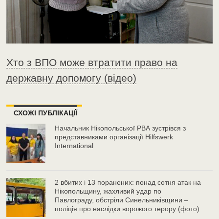
Хто з ВПО може втратити право на
державну допомогу (відео)
СХОЖІ ПУБЛІКАЦІЇ
Начальник Нікопольської РВА зустрівся з
представниками організації Hilfswerk
International
2 вбитих і 13 поранених: понад сотня атак на
Нікопольщину, жахливий удар по
Павлограду, обстріли Синельниківщини –
поліція про наслідки ворожого терору (фото)