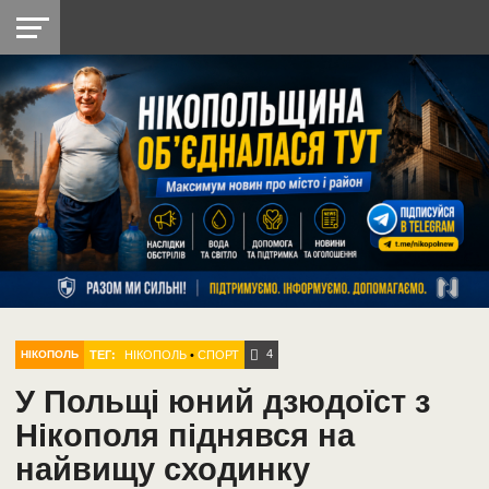
НІКОПОЛЬ
РАДІО
РАЙОН
СІЧЕСЛАВСЬКА
УКРАЇНА
РЕТРО
ЛАЙТ
УКРАЇНА
ДОПОМОГА
НІКОПОЛЬ
4
ТЕГ:
НІКОПОЛЬ
•
СПОРТ
НІКОПОЛЬ
У Польщі юний дзюдоїст з
Нікополя піднявся на
найвищу сходинку