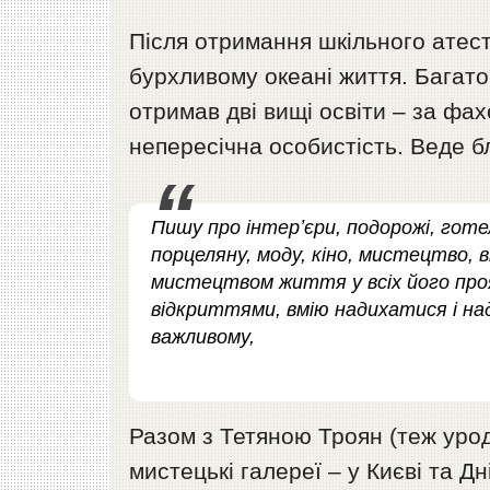
Після отримання шкільного атес
бурхливому океані життя. Багато
отримав дві вищі освіти – за фах
непересічна особистість. Веде б
Пишу про інтерʼєри, подорожі, готел
порцеляну, моду, кіно, мистецтво, 
мистецтвом життя у всіх його проя
відкриттями, вмію надихатися і на
важливому,
Разом з Тетяною Троян (теж урод
мистецькі галереї – у Києві та Д