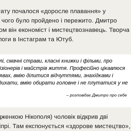
тату почалося «доросле плавання» у
 чого було пройдено і пережито. Дмитро
ом він економіст і мистецтвознавець. Творча 
логи в Інстаграм та Ютуб.
і, смачні страви, класні книжки і фільми, про
візіонерів і майстрів життя. Професійно цікавлюся
вах, вмію ділитися відчуттями, знахідками і
дихати, вмію обирати головне і не плутатися у не
– розповідає Дмитро про себе
женкою Нікополя) чоловік відкрив дві
ніпрі. Там експонується «здорове мистецтво»,