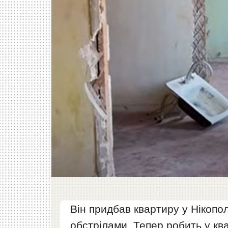
Він придбав квартиру у Нікопол
обстрілами. Тепер робить у кв