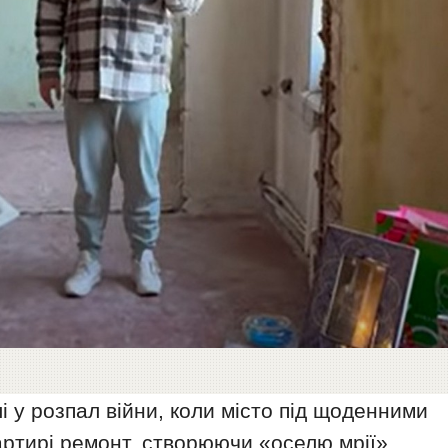
і у розпал війни, коли місто під щоденними
артирі ремонт, створюючи «оселю мрії».