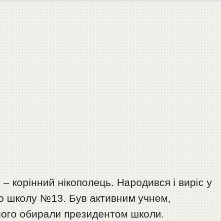
– корінний нікополець. Народився і виріс у
ню школу №13. Був активним учнем,
 його обирали президентом школи.