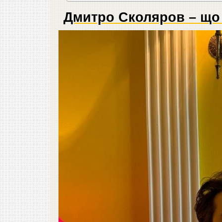
Дмитро Сколяров – що