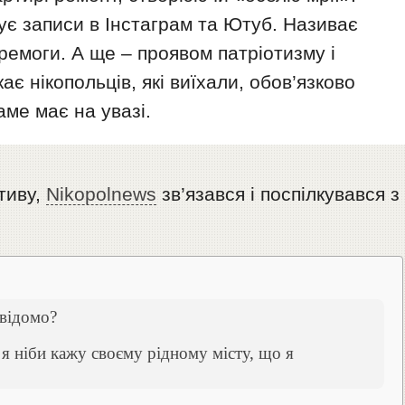
кує записи в Інстаграм та Ютуб. Називає
еремоги. А ще – проявом патріотизму і
ає нікопольців, які виїхали, обов’язково
ме має на увазі.
ативу,
Nikopolnews
зв’язався і поспілкувався з
відомо?
я ніби кажу своєму рідному місту, що я