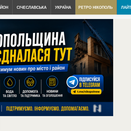
АЙОН
СІЧЕСЛАВСЬКА
УКРАЇНА
РЕТРО НІКОПОЛЬ
ЛАЙ