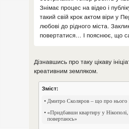
Знімає процес на відео і публі
такий свій крок актом віри у П
любові до рідного міста. Заклик
повертатися… І пояснює, що са
Дізнавшись про таку цікаву ініці
креативним земляком.
Зміст:
Дмитро Сколяров – що про нього 
«Придбавши квартиру у Нікополі, 
повертаюсь»