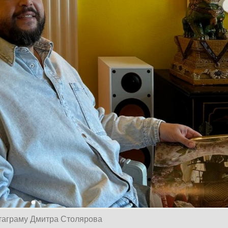
нтаграму Дмитра Столярова