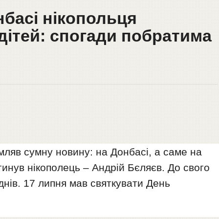
нбасі нікопольця
дітей: спогади побратима
мляв сумну новину: на Донбасі, а саме на
гинув нікополець – Андрій Бєляєв. До свого
 днів. 17 липня мав святкувати День