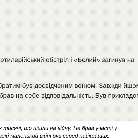
артилерійський обстріл і «Бєлий» загинув на
братим був досвідченим воїном. Завжди йшо
рав на себе відповідальність. Був прикладо
х тисячі, що пішли на війну. Не брав участі у
своїй маленький війні був серед найкращих.