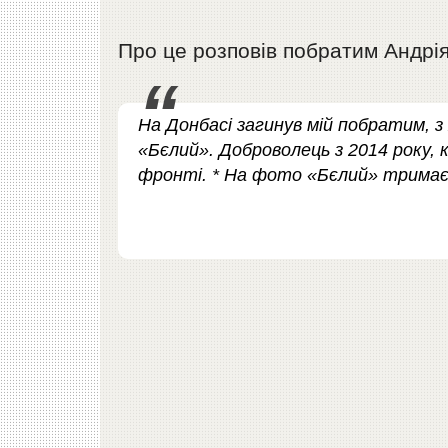
Про це розповів побратим Андрія
На Донбасі загинув мій побратим, з
«Бєлий». Доброволець з 2014 року, к
фронті. * На фото «Бєлий» тримає 