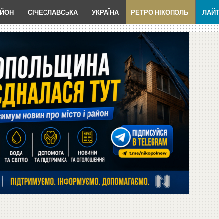
АЙОН
СІЧЕСЛАВСЬКА
УКРАЇНА
РЕТРО НІКОПОЛЬ
ЛАЙ