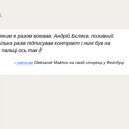
.
 яким я разом воював. Андрій Бєляєв, позивний
ілька разів підписував контракт і нині був на
пальці ось так✌️
–
написав
Oleksandr Makhov на своїй сторінці у Фейсбуці.