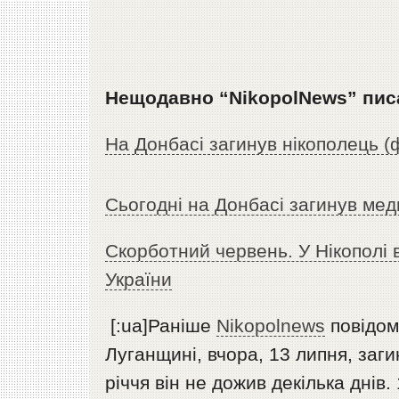
Нещодавно “NikopolNews” пис
На Донбасі загинув нікополець (
Сьогодні на Донбасі загинув ме
Скорботний червень. У Нікополі 
України
[:ua]Раніше
Nikopolnews
повідом
Луганщині, вчора, 13 липня, заги
річчя він не дожив декілька дні