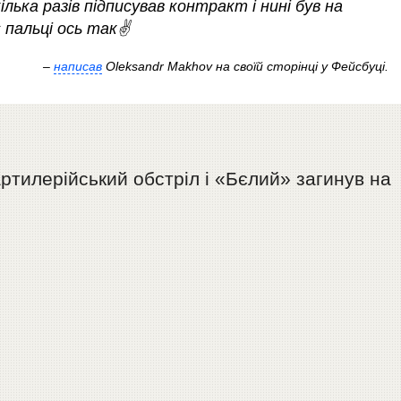
ілька разів підписував контракт і нині був на
пальці ось так✌️
–
написав
Oleksandr Makhov на своїй сторінці у Фейсбуці.
артилерійський обстріл і «Бєлий» загинув на