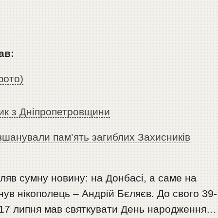
ав:
фото)
дик з Дніпропетровщини
вшанували пам’ять загиблих Захисників
ляв сумну новину: на Донбасі, а саме на
нув нікополець – Андрій Бєляєв. До свого 39-
в. 17 липня мав святкувати День народження…