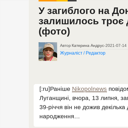
У загиблого на До
залишилось троє 
(фото)
Автор
Катерина Андрус
-
2021-07-14
Журналіст / Редактор
[:ru]Раніше
Nikopolnews
повідо
Луганщині, вчора, 13 липня, за
39-річчя він не дожив декілька
народження…