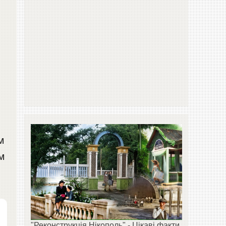
м
м
"Реконструкція Нікополь" - Цікаві факти