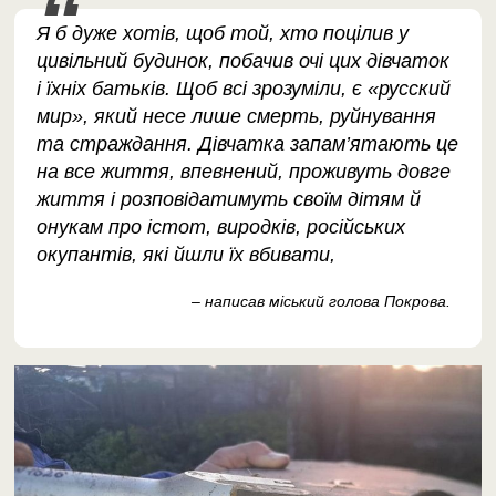
Я б дуже хотів, щоб той, хто поцілив у
цивільний будинок, побачив очі цих дівчаток
і їхніх батьків. Щоб всі зрозуміли, є «русский
мир», який несе лише смерть, руйнування
та страждання. Дівчатка запам’ятають це
на все життя, впевнений, проживуть довге
життя і розповідатимуть своїм дітям й
онукам про істот, виродків, російських
окупантів, які йшли їх вбивати,
– написав міський голова Покрова.