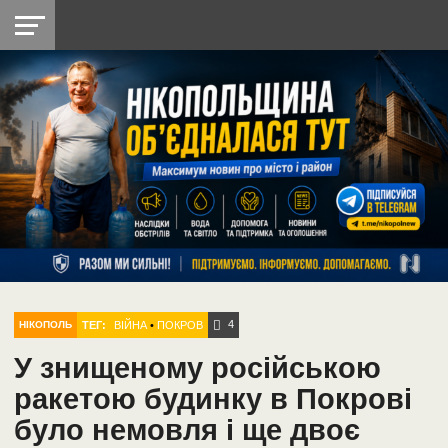
НІКОПОЛЬ
РАДІО
РАЙОН
СІЧЕСЛАВСЬКА
УКРАЇНА
РЕТРО
ЛАЙТ
УКРАЇНА
ДОПОМОГА
НІКОПОЛЬ
4
ТЕГ:
ВІЙНА
•
ПОКРОВ
НІКОПОЛЬ
У знищеному російською
ракетою будинку в Покрові
було немовля і ще двоє