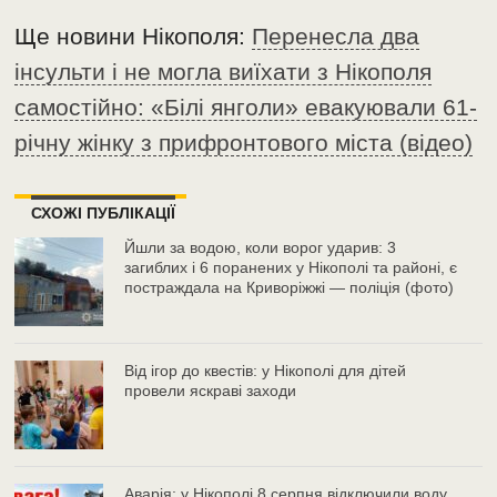
Ще новини Нікополя:
Перенесла два
інсульти і не могла виїхати з Нікополя
самостійно: «Білі янголи» евакуювали 61-
річну жінку з прифронтового міста (відео)
СХОЖІ ПУБЛІКАЦІЇ
Йшли за водою, коли ворог ударив: 3
загиблих і 6 поранених у Нікополі та районі, є
постраждала на Криворіжжі — поліція (фото)
Від ігор до квестів: у Нікополі для дітей
провели яскраві заходи
Аварія: у Нікополі 8 серпня відключили воду