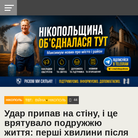
НІКОПОЛЬ
РАДІО
РАЙОН
СІЧЕСЛАВСЬКА
УКРАЇНА
РЕТРО
ЛАЙТ
УКРАЇНА
ДОПОМОГА
НІКОПОЛЬ
44
ТЕГ:
ВІЙНА
•
НІКОПОЛЬ
НІКОПОЛЬ
Удар припав на стіну, і це
врятувало подружжю
життя: перші хвилини після