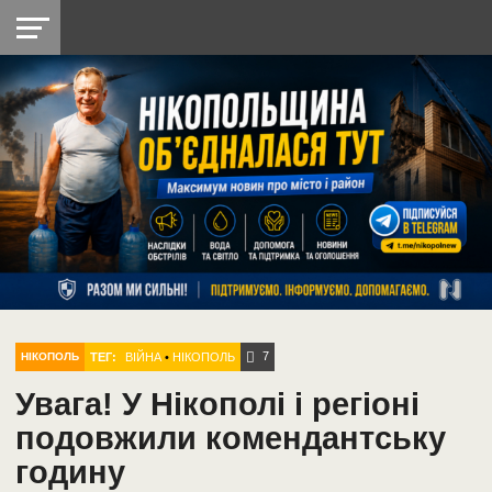
НІКОПОЛЬ
РАДІО
РАЙОН
СІЧЕСЛАВСЬКА
УКРАЇНА
РЕТРО
ЛАЙТ
УКРАЇНА
ДОПОМОГА
НІКОПОЛЬ
7
ТЕГ:
ВІЙНА
•
НІКОПОЛЬ
НІКОПОЛЬ
Увага! У Нікополі і регіоні
подовжили комендантську
годину