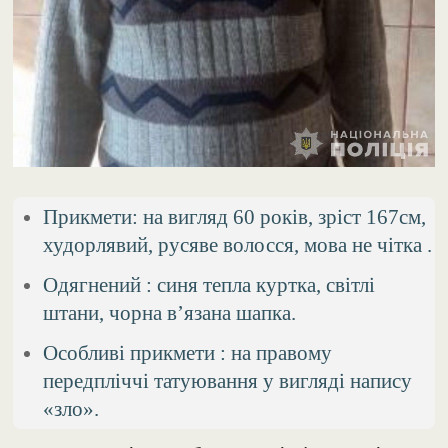
Прикмети: на вигляд 60 років, зріст 167см,
худорлявий, русяве волосся, мова не чітка .
Одягнений : синя тепла куртка, світлі
штани, чорна вʼязана шапка.
Особливі прикмети : на правому
передпліччі татуювання у вигляді напису
«зло».