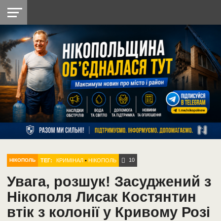
НІКОПОЛЬ
РАДІО
РАЙОН
СІЧЕСЛАВСЬКА
УКРАЇНА
РЕТРО
ЛАЙТ
УКРАЇНА
ДОПОМОГА
НІКОПОЛЬ
10
ТЕГ:
КРИМІНАЛ
•
НІКОПОЛЬ
НІКОПОЛЬ
Увага, розшук! Засуджений з
Нікополя Лисак Костянтин
втік з колонії у Кривому Розі