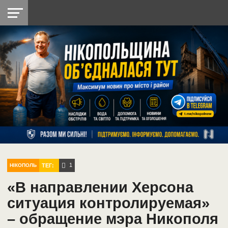
НІКОПОЛЬ
РАДІО
РАЙОН
СІЧЕСЛАВСЬКА
УКРАЇНА
РЕТРО
ЛАЙТ
УКРАЇНА
ДОПОМОГА
НІКОПОЛЬ
1
ТЕГ:
НІКОПОЛЬ
«В направлении Херсона
ситуация контролируемая»
– обращение мэра Никополя