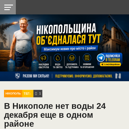
НІКОПОЛЬ
РАДІО
РАЙОН
СІЧЕСЛАВСЬКА
УКРАЇНА
РЕТРО
ЛАЙТ
УКРАЇНА
ДОПОМОГА
НІКОПОЛЬ
1
ТЕГ:
НІКОПОЛЬ
В Никополе нет воды 24
декабря еще в одном
районе