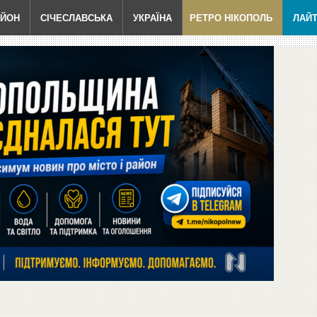
АЙОН
СІЧЕСЛАВСЬКА
УКРАЇНА
РЕТРО НІКОПОЛЬ
ЛАЙ