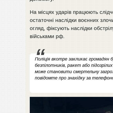
На місцях ударів працюють слідчо
остаточні наслідки воєнних злоч
огляд, фіксують наслідки обстрі
військами рф.
Поліція вкотре закликає громадян б
безпілотників, ракет або підозріли
може становити смертельну загрозу!
повідомте про знахідку за телефон