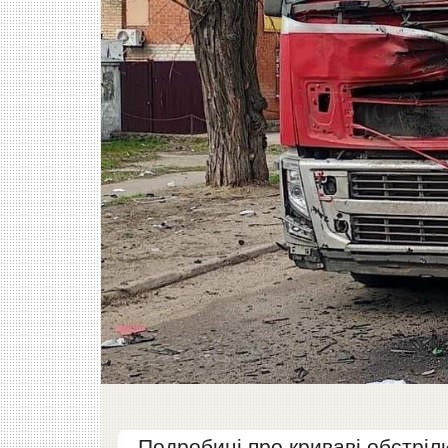
Подробиці про криваві обстріли