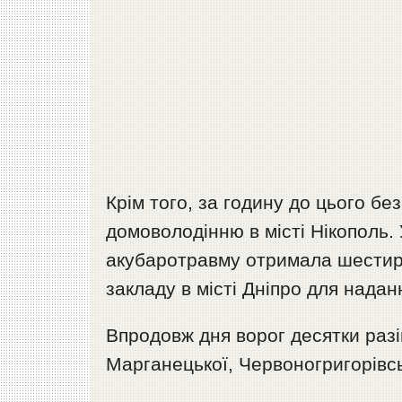
Крім того, за годину до цього б
домоволодінню в місті Нікополь.
акубаротравму отримала шестиріч
закладу в місті Дніпро для надан
Впродовж дня ворог десятки разі
Марганецької, Червоногригорівсь