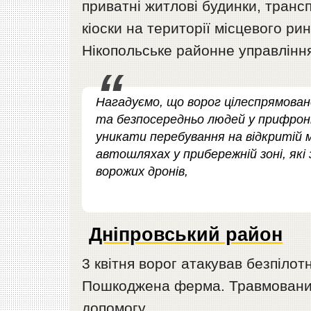
приватні житлові будинки, трансп
кіоски на території місцевого р
Нікопольське районне управління 
Нагадуємо, що ворог цілеспрямова
та безпосередньо людей у прифрон
уникати перебування на відкритій м
автошляхах у прибережній зоні, як
ворожих дронів,
Дніпровський район
3 квітня ворог атакував безпіло
Пошкоджена ферма. Травмований
допомогу.