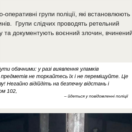
-оперативні групи поліції, які встановлюють
инів. Групи слідчих проводять ретельний
лу та документують воєнний злочин, вчинени
ути обачними: у разі виявлення уламків
х предметів не торкайтесь їх і не переміщуйте. Це
 Негайно відійдіть на безпечну відстань і
ом 102,
– йдеться у повідомленні поліції