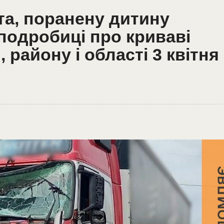
та, поранену дитину
 подробиці про криваві
 району і області 3 квітня