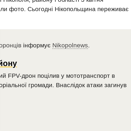
нили фото. Сьогодні Нікопольщина переживає
оронців
інформує
Nikopolnews
.
йону
жий FPV-дрон поцілив у мототранспорт в
оріальної громади. Внаслідок атаки загинув