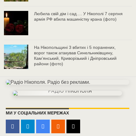
Любила свій дім і сад…. У Нікополі 7 серпня
армія РФ вбила машиністку крана (фото)
На Нікопольщині 3 вбитих і 5 поранених,
ворог також атакував Синельниківщину,
Кам’янський, Криворізький і Дніпровський
райони (фото)
МИ У СОЦІАЛЬНИХ МЕРЕЖАХ