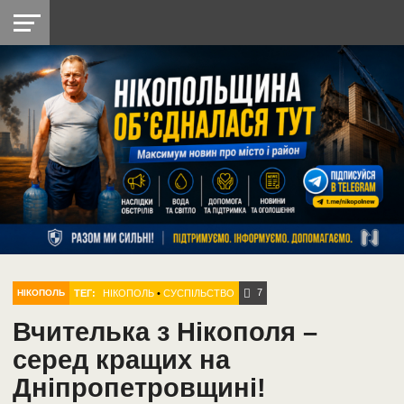
НІКОПОЛЬ
РАДІО
РАЙОН
СІЧЕСЛАВСЬКА
УКРАЇНА
РЕТРО
ЛАЙТ
УКРАЇНА
ДОПОМОГА
НІКОПОЛЬ
7
ТЕГ:
НІКОПОЛЬ
•
СУСПІЛЬСТВО
НІКОПОЛЬ
Вчителька з Нікополя –
серед кращих на
Дніпропетровщині!