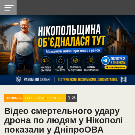
НІКОПОЛЬ
РАДІО
РАЙОН
СІЧЕСЛАВСЬКА
УКРАЇНА
РЕТРО
ЛАЙТ
УКРАЇНА
ДОПОМОГА
НІКОПОЛЬ
28
ТЕГ:
ВІЙНА
•
НІКОПОЛЬ
НІКОПОЛЬ
Відео смертельного удару
дрона по людям у Нікополі
показали у ДніпроОВА