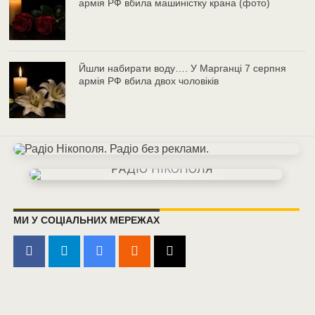
армія РФ вбила машиністку крана (фото)
Йшли набирати воду…. У Марганці 7 серпня
армія РФ вбила двох чоловіків
МИ У СОЦІАЛЬНИХ МЕРЕЖАХ