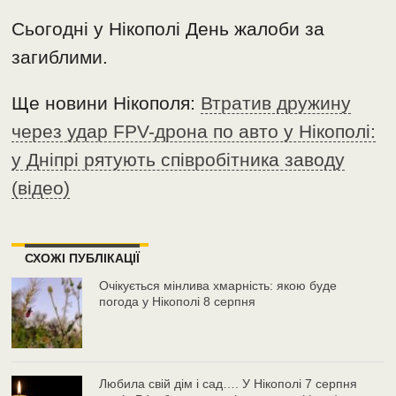
Сьогодні у Нікополі День жалоби за
загиблими.
Ще новини Нікополя:
Втратив дружину
через удар FPV-дрона по авто у Нікополі:
у Дніпрі рятують співробітника заводу
(відео)
СХОЖІ ПУБЛІКАЦІЇ
Очікується мінлива хмарність: якою буде
погода у Нікополі 8 серпня
Любила свій дім і сад…. У Нікополі 7 серпня