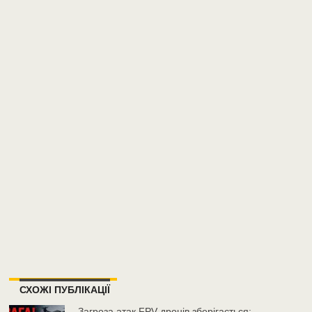
СХОЖІ ПУБЛІКАЦІЇ
Загроза атак FPV-дронів зберігається: