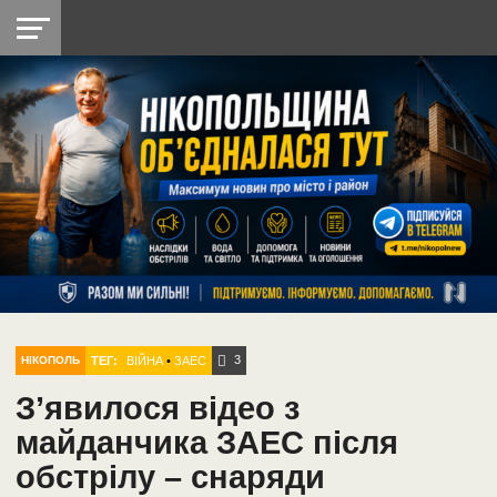
НІКОПОЛЬ
РАДІО
РАЙОН
СІЧЕСЛАВСЬКА
УКРАЇНА
РЕТРО
ЛАЙТ
УКРАЇНА
ДОПОМОГА
НІКОПОЛЬ
3
ТЕГ:
ВІЙНА
•
ЗАЕС
НІКОПОЛЬ
З’явилося відео з
майданчика ЗАЕС після
обстрілу – снаряди