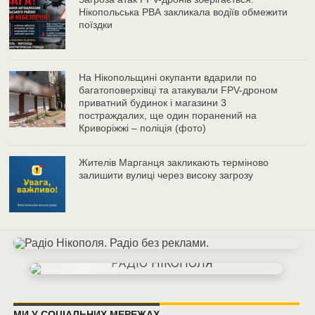
Нікопольська РВА закликала водіїв обмежити
поїздки
На Нікопольщині окупанти вдарили по
багатоповерхівці та атакували FPV-дроном
приватний будинок і магазини 3
постраждалих, ще один поранений на
Криворіжжі – поліція (фото)
Жителів Марганця закликають терміново
залишити вулиці через високу загрозу
МИ У СОЦІАЛЬНИХ МЕРЕЖАХ