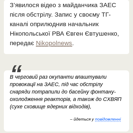
З’явилося відео з майданчика ЗАЕС
після обстрілу. Запис у своєму ТГ-
каналі оприлюднив начальник
Нікопольської РВА Євген Євтушенко,
передає
Nikopolnews
.
В
В черговий раз окупанти влаштували
провокації на ЗАЕС, під час обстрілу
снаряди потрапили до басейну фонтану-
охолодження реакторів, а також до СХВЯП
(сухе сховище ядерних відходів),
– йдеться у
повідомленні