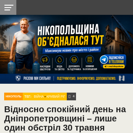
НІКОПОЛЬ
РАДІО
РАЙОН
СІЧЕСЛАВСЬКА
УКРАЇНА
РЕТРО
ЛАЙТ
УКРАЇНА
ДОПОМОГА
НІКОПОЛЬ
4
ТЕГ:
ВІЙНА
•
КРИВИЙ РІГ
НІКОПОЛЬ
Відносно спокійний день на
Дніпропетровщині – лише
один обстріл 30 травня