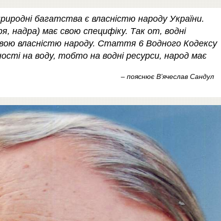
риродні багатства є власністю народу України.
ря, надра) має свою специфіку. Так от, водні
овою власністю народу. Стаття 6 Водного Кодексу
ості на воду, тобто на водні ресурси, народ має
– пояснює В’ячеслав Сандул