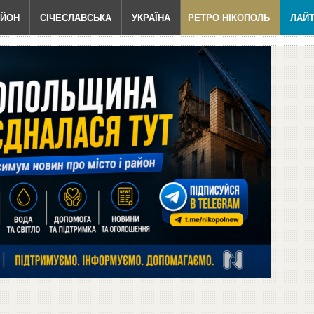
АЙОН
СІЧЕСЛАВСЬКА
УКРАЇНА
РЕТРО НІКОПОЛЬ
ЛАЙ