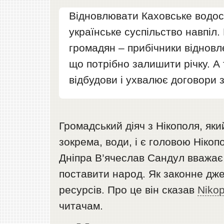
Відновлювати Каховське водос
українське суспільство навпіл. 
громадян – прибічники відновл
що потрібно залишити річку. А
відбудови і ухвалює договори
Громадський діяч з Нікополя, який
зокрема, води, і є головою Ніко
Дніпра В’ячеслав Сандул вважає
поставити народ. Як законне дже
ресурсів. Про це він сказав
Niko
читачам.