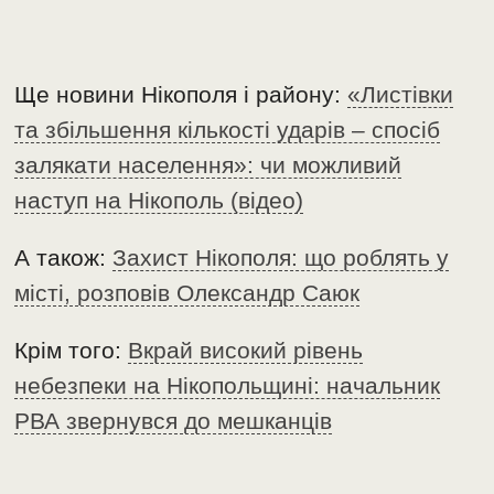
Ще новини Нікополя і району:
«Листівки
та збільшення кількості ударів – спосіб
залякати населення»: чи можливий
наступ на Нікополь (відео)
А також:
Захист Нікополя: що роблять у
місті, розповів Олександр Саюк
Крім того:
Вкрай високий рівень
небезпеки на Нікопольщині: начальник
РВА звернувся до мешканців