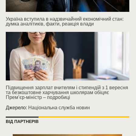
Україна вступила в надзвичайний економічний стан:
думка аналітиків, факти, реакція влади
Підвищення зарплат вчителям і стипендій з 1 вересня
та безкоштовне харчування школярам обіцяє
Прем’єр-міністр – подробиці
Джерело:
Національна служба новин
ВІД ПАРТНЕРІВ