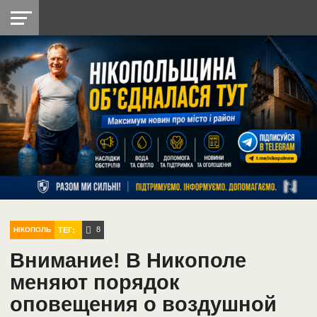
НІКОПОЛЬ
РАДІО
РАЙОН
СІЧЕСЛАВСЬКА
УКРАЇНА
РЕТРО
ЛАЙТ
УКРАЇНА
ДОПОМОГА
НІКОПОЛЬ
8
ТЕГ:
НІКОПОЛЬ
Внимание! В Никополе
меняют порядок
оповещения о воздушной