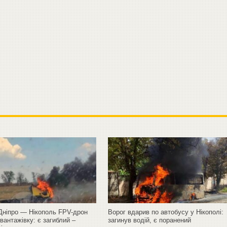
 Дніпро — Нікополь FPV-дрон
Ворог вдарив по автобусу у Нікополі:
вантажівку: є загиблий –
загинув водій, є поранений