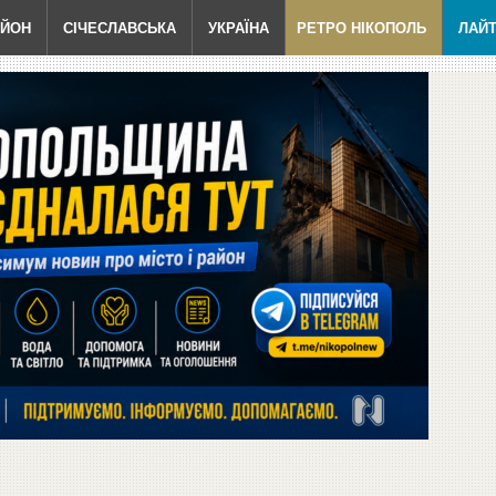
АЙОН
СІЧЕСЛАВСЬКА
УКРАЇНА
РЕТРО НІКОПОЛЬ
ЛАЙ