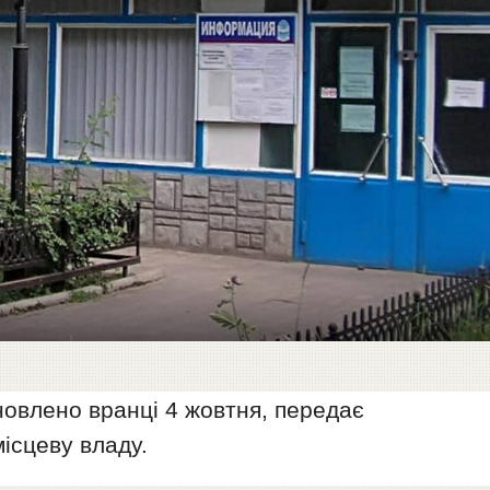
новлено вранці 4 жовтня, передає
ісцеву владу.