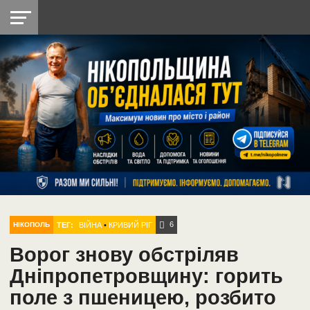
НІКОПОЛЬ
РАДІО
РАЙОН
СІЧЕСЛАВСЬКА
УКРАЇНА
РЕТРО
ЛАЙТ
УКРАЇНА
ДОПОМОГА
НІКОПОЛЬ
6
ТЕГ:
ВІЙНА
•
КРИВИЙ РІГ
НІКОПОЛЬ
Ворог знову обстріляв
Дніпропетровщину: горить
поле з пшеницею, розбито