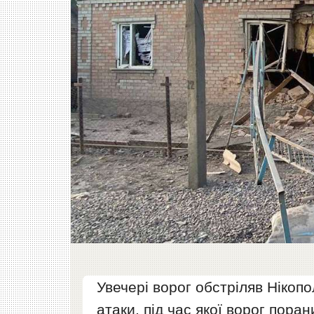
Увечері ворог обстріляв Нікоп
атаки, під час якої ворог пора