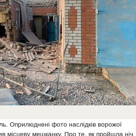
оль. Оприлюднені фото наслідків ворожої
нив місцеву мешканку. Про те, як пройшла ніч