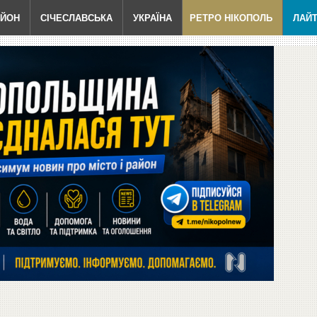
АЙОН
СІЧЕСЛАВСЬКА
УКРАЇНА
РЕТРО НІКОПОЛЬ
ЛАЙ