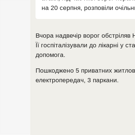
на 20 серпня, розповіли очільн
Вчора надвечір ворог обстріляв Н
Її госпіталізували до лікарні у с
допомога.
Пошкоджено 5 приватних житлових
електропередач, 3 паркани.