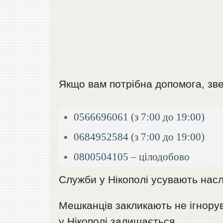
Якщо вам потрібна допомога, зве
0566696061 (з 7:00 до 19:00)
0684952584 (з 7:00 до 19:00)
0800504105 – цілодобово
Служби у Нікополі усувають насл
Мешканців закликають не ігнорув
у Нікополі залишається.