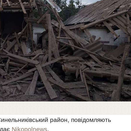
Синельниківський район, повідомляють
едає
Nikopolnews
.