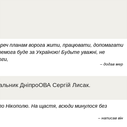
переч планам ворога жити, працювати, допомагати
ремога буде за Україною! Будьте уважні, не
оги,
– додав мер
льник ДніпроОВА Сергій Лисак.
в по Нікополю. На щастя, всюди минулося без
– написав він