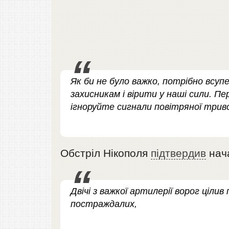
Як би не було важко, потрібно всу
захисникам і вірити у наші сили. Пе
ігноруйте сигнали повітряної трив
Обстріл Нікополя
підтвердив
нача
Двічі з важкої артилерії ворог ціли
постраждалих,