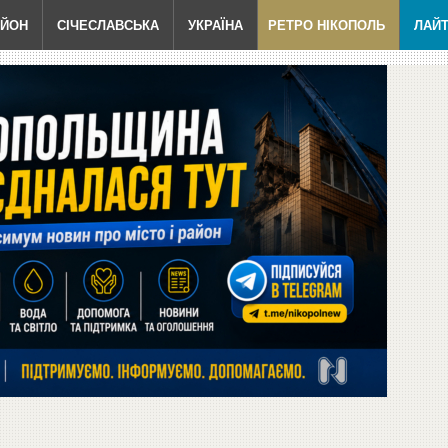
АЙОН
СІЧЕСЛАВСЬКА
УКРАЇНА
РЕТРО НІКОПОЛЬ
ЛАЙ