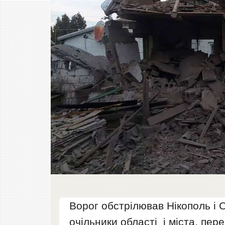
Ворог обстрілював Нікополь і 
очільники області і міста, пер