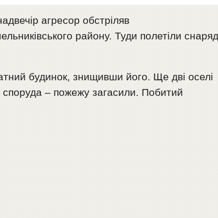
надвечір агресор обстріляв
ельниківського району. Туди полетіли снаря
атний будинок, знищивши його. Ще дві оселі
а споруда – пожежу загасили. Побитий